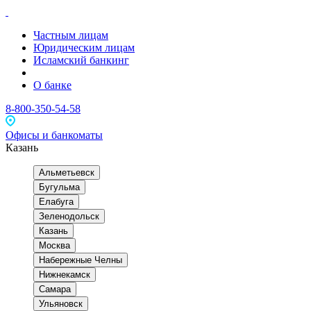
Частным лицам
Юридическим лицам
Исламский банкинг
О банке
8-800-350-54-58
Офисы и банкоматы
Казань
Альметьевск
Бугульма
Елабуга
Зеленодольск
Казань
Москва
Набережные Челны
Нижнекамск
Самара
Ульяновск