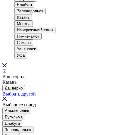
Елабуга
Зеленодольск
Казань
Москва
Набережные Челны
Нижнекамск
Самара
Ульяновск
Уфа
Ваш город
Казань
Да, верно
Выбрать другой
Выберите город
Альметьевск
Бугульма
Елабуга
Зеленодольск