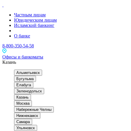
Частным лицам
Юридическим лицам
Исламский банкинг
О банке
8-800-350-54-58
Офисы и банкоматы
Казань
Альметьевск
Бугульма
Елабуга
Зеленодольск
Казань
Москва
Набережные Челны
Нижнекамск
Самара
Ульяновск