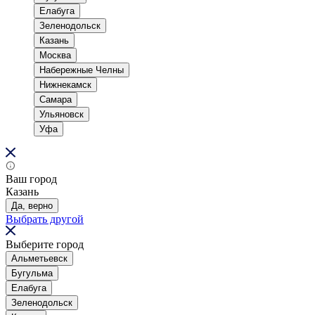
Елабуга
Зеленодольск
Казань
Москва
Набережные Челны
Нижнекамск
Самара
Ульяновск
Уфа
Ваш город
Казань
Да, верно
Выбрать другой
Выберите город
Альметьевск
Бугульма
Елабуга
Зеленодольск