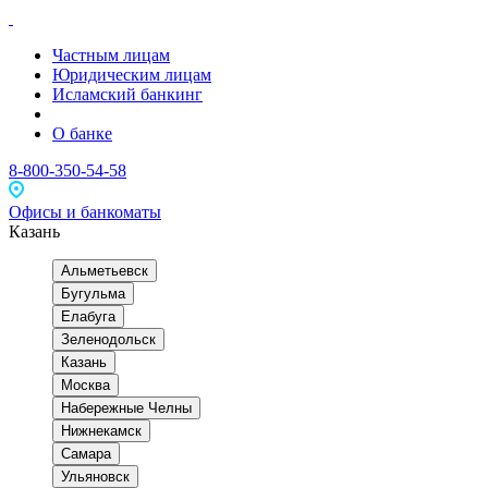
Частным лицам
Юридическим лицам
Исламский банкинг
О банке
8-800-350-54-58
Офисы и банкоматы
Казань
Альметьевск
Бугульма
Елабуга
Зеленодольск
Казань
Москва
Набережные Челны
Нижнекамск
Самара
Ульяновск