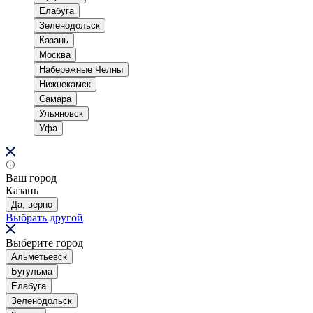
Елабуга
Зеленодольск
Казань
Москва
Набережные Челны
Нижнекамск
Самара
Ульяновск
Уфа
Ваш город
Казань
Да, верно
Выбрать другой
Выберите город
Альметьевск
Бугульма
Елабуга
Зеленодольск