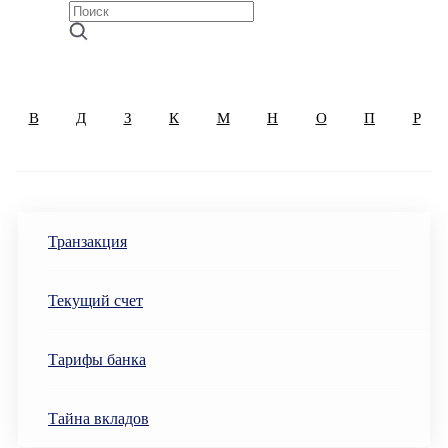
В
Д
З
К
М
Н
О
П
Р
Транзакция
Текущий счет
Тарифы банка
Тайна вкладов