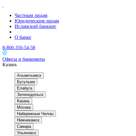
Частным лицам
Юридическим лицам
Исламский банкинг
О банке
8-800-350-54-58
Офисы и банкоматы
Казань
Альметьевск
Бугульма
Елабуга
Зеленодольск
Казань
Москва
Набережные Челны
Нижнекамск
Самара
Ульяновск