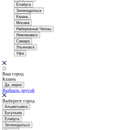
Елабуга
Зеленодольск
Казань
Москва
Набережные Челны
Нижнекамск
Самара
Ульяновск
Уфа
Ваш город
Казань
Да, верно
Выбрать другой
Выберите город
Альметьевск
Бугульма
Елабуга
Зеленодольск