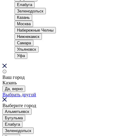
Елабуга
Зеленодольск
Казань
Москва
Набережные Челны
Нижнекамск
Самара
Ульяновск
Уфа
Ваш город
Казань
Да, верно
Выбрать другой
Выберите город
Альметьевск
Бугульма
Елабуга
Зеленодольск