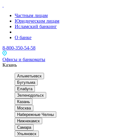
Частным лицам
Юридическим лицам
Исламский банкинг
О банке
8-800-350-54-58
Офисы и банкоматы
Казань
Альметьевск
Бугульма
Елабуга
Зеленодольск
Казань
Москва
Набережные Челны
Нижнекамск
Самара
Ульяновск