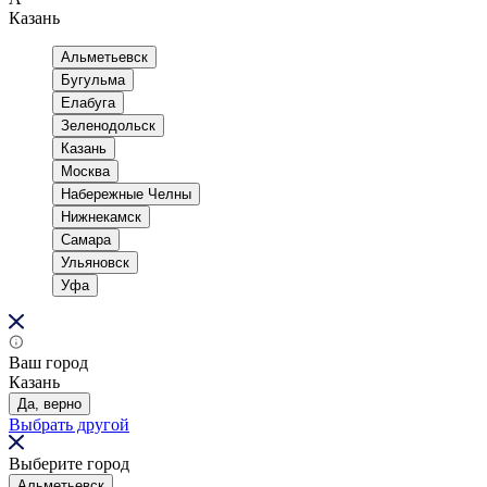
Казань
Альметьевск
Бугульма
Елабуга
Зеленодольск
Казань
Москва
Набережные Челны
Нижнекамск
Самара
Ульяновск
Уфа
Ваш город
Казань
Да, верно
Выбрать другой
Выберите город
Альметьевск