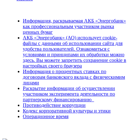
Информация, раскрываемая АКБ «Энергобанк»
как профессиональным участником рынка
ценных бумаг
АКБ «Энергобанк» (АО) использует cookie-
файлы с данными об использовании сайта для
удобства пользователей. Ознакомиться с
условиями и принципами их обработки можно
здесь. Вы можете запретить сохранение cookie в
настройках своего браузера
Информация о процентных ставках по
договорам банковского вклада с физическимим
лицами
Раскрытие информации об осуществлении
участником эксперимента деятельности по
партнерскому финансированию
Противодействие коррупции
Кодекс корпоративной культуры и этики
Операционное время