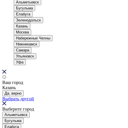
Альметьевск
Бугульма
Елабуга
Зеленодольск
Казань
Москва
Набережные Челны
Нижнекамск
Самара
Ульяновск
Уфа
Ваш город
Казань
Да, верно
Выбрать другой
Выберите город
Альметьевск
Бугульма
Елабуга