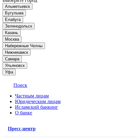
Выберите город
Альметьевск
Бугульма
Елабуга
Зеленодольск
Казань
Москва
Набережные Челны
Нижнекамск
Самара
Ульяновск
Уфа
Поиск
Частным лицам
Юридическим лицам
Исламский банкинг
О банке
Пресс-центр