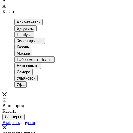
А
А
Казань
Альметьевск
Бугульма
Елабуга
Зеленодольск
Казань
Москва
Набережные Челны
Нижнекамск
Самара
Ульяновск
Уфа
Ваш город
Казань
Да, верно
Выбрать другой