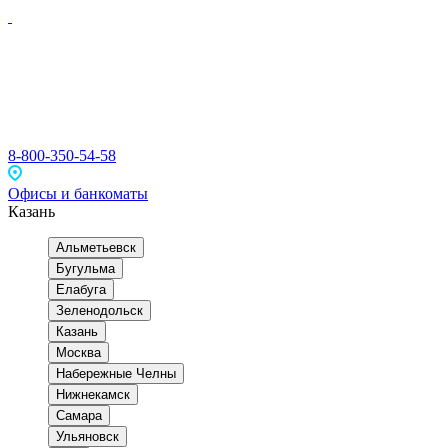
ЧАСТНЫМ
ЮРИДИЧЕСКИМ
ИСЛАМСКИЙ
О
ЛИЦАМ
ЛИЦАМ
БАНКИНГ
БАНКЕ
8-800-350-54-58
Офисы и банкоматы
Казань
Альметьевск
Бугульма
Елабуга
Зеленодольск
Казань
Москва
Набережные Челны
Нижнекамск
Самара
Ульяновск