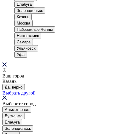
Елабуга
Зеленодольск
Казань
Москва
Набережные Челны
Нижнекамск
Самара
Ульяновск
Уфа
Ваш город
Казань
Да, верно
Выбрать другой
Выберите город
Альметьевск
Бугульма
Елабуга
Зеленодольск